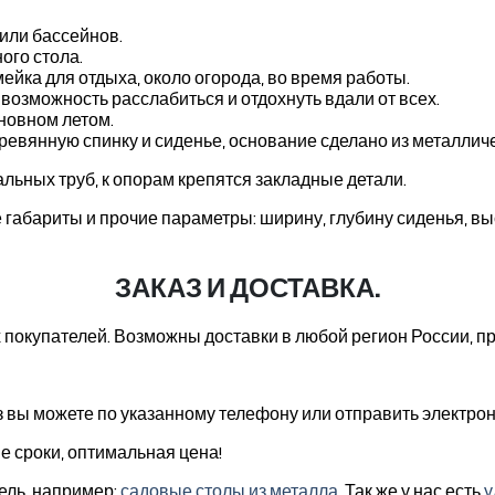
или бассейнов.
ого стола.
ейка для отдыха, около огорода, во время работы.
возможность расслабиться и отдохнуть вдали от всех.
сновном летом.
ревянную спинку и сиденье, основание сделано из металличе
альных труб, к опорам крепятся закладные детали.
 габариты и прочие параметры: ширину, глубину сиденья, вы
ЗАКАЗ И ДОСТАВКА.
ых покупателей. Возможны доставки в любой регион России, 
вы можете по указанному телефону или отправить электро
е сроки, оптимальная цена!
ель, например:
садовые столы из металла
. Так же у нас есть
у