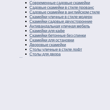
Современные садовые скамейки
Садовые скамейки в стиле прованс
Садовые скамейки в английском стиле
Скамейки уличные в стиле модерн
Скамейки садовые двухсторонние
Антивандальная уличная мебель
Скамейки для кафе
Скамейки бетонные без спинки
Скамейки для остановки
Дворовые скамейки
Столы уличные в стиле лофт
Столы для двора
Урны
Урны стальные
Урны чугунные
Урны бетонные
Мусорные контейнеры
Мусорные урны на площадку
Круглые уличные урны
Урны к магазину
Черные уличные урны
Уличные урны с вкладышем
Уличные урны на ножках