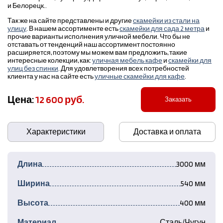
и Белорецк..
Так же на сайте представлены и другие
скамейки из стали на
улицу
. В нашем ассортименте есть
скамейки для сада 2 метра
и
прочие варианты исполнения уличной мебели. Что бы не
отставать от тенденций наш ассортимент постоянно
расширяется, поэтому мы можем вам предложить, такие
интересные колекции, как:
уличная мебель кафе
и
скамейки для
улиц без спинки
. Для удовлетворения всех потребностей
клиента у нас на сайте есть
уличные скамейки для кафе
.
Цена:
12 600 руб.
Заказать
Характеристики
Доставка и оплата
Длина
3000 мм
Ширина
540 мм
Высота
400 мм
Материал
Сталь/Чугун