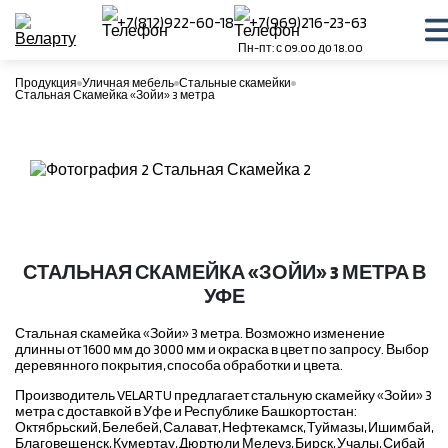
+7(812)922-60-18
+7(969)216-23-63
Пн-пт: с 09.00 до 18.00
Продукция
Уличная мебель
Стальные скамейки
Стальная Скамейка «Зойи» 3 метра
СТАЛЬНАЯ СКАМЕЙКА «ЗОЙИ» 3 МЕТРА В
УФЕ
Стальная скамейка «Зойи» 3 метра. Возможно изменение
длинны от 1600 мм до 3000 мм и окраска в цвет по запросу. Выбор
деревянного покрытия, способа обработки и цвета.
Производитель VELARTU предлагает стальную скамейку «Зойи» 3
метра с доставкой в Уфе и Республике Башкортостан:
Октябрьский, Белебей, Салават, Нефтекамск, Туймазы, Ишимбай,
Благовещенск, Кумертау, Дюртюли Мелеуз, Бирск, Учалы, Сибай