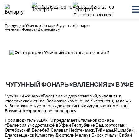
+7(812)922-60-18
+7(969)216-23-63
Пн-пт: с 09.00 до 18.00
Продукция
Уличные фонари
Чугунные фонари
Чугунный Фонарь «Валенсия 2»
ЧУГУННЫЙ ФОНАРЬ «ВАЛЕНСИЯ 2» В УФЕ
Чугунный Фонарь «Валенсия 2» двухрожковый, выполнен в
классическом стиле. Возможно изменение высоты от 3,5 м до 4.5
м. Возможность установки декоративных чугунных элементов.
Возможна окраска в цвет по запросу.
Производитель VELARTU предлагает Стальной фонарь
«Валенсия 2» с доставкой в Уфе и Республике Башкортостан:
Октябрьский, Белебей, Салават, Нефтекамск, Туймазы, Ишимбай,
Благовещенск, Кумертау, Дюртюли Мелеуз, Бирск, Учалы, Сибай