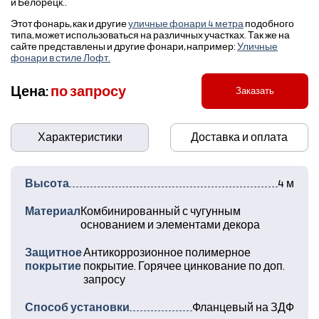
и Белорецк..
Этот фонарь, как и другие
уличные фонари 4 метра
подобного
типа, может использоваться на различных участках. Так же на
сайте представлены и другие фонари, например:
Уличные
фонари в стиле Лофт.
Цена:
по запросу
Заказать
Характеристики
Доставка и оплата
Высота
4 м
Материал
Комбинированный с чугунным
основанием и элементами декора
Защитное
Антикоррозионное полимерное
покрытие
покрытие. Горячее цинкование по доп.
запросу
Способ установки
Фланцевый на ЗДФ