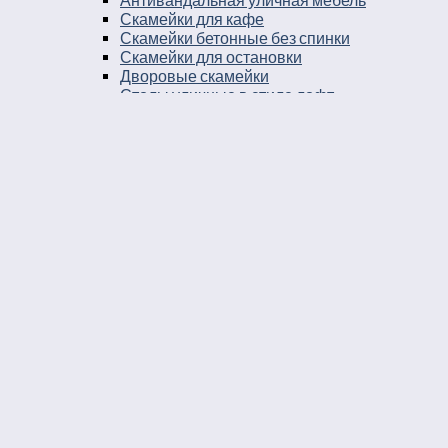
Антивандальная уличная мебель
Скамейки для кафе
Скамейки бетонные без спинки
Скамейки для остановки
Дворовые скамейки
Столы уличные в стиле лофт
Столы для двора
Урны
Урны стальные
Урны чугунные
Урны бетонные
Мусорные контейнеры
Мусорные урны на площадку
Круглые уличные урны
Урны к магазину
Черные уличные урны
Уличные урны с вкладышем
Уличные урны на ножках
Большие уличные урны
Уличные металлические круглые урны
Серые уличные урны
Прямоугольные уличные урны
Парковые круглые урны
Уличные урны опрокидывающиеся