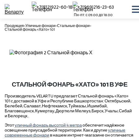
+7(812)922-60-18
+7(969)216-23-63
Пн-пт: с 09.00 до 18.00
Продукция
Уличные фонари
Стальные фонари
Стальной фонарь «Хато» 101
СТАЛЬНОЙ ФОНАРЬ «ХАТО» 101 В УФЕ
Производитель VELARTU предлагает Стальной фонарь «Хато»
101 с доставкой в Уфе и Республике Башкортостан: Октябрьский,
Белебей, Салават, Нефтекамск, Туймазы, Ишимбай,
Благовещенск, Кумертау, Дюртюли Мелеуз, Бирск, Учалы, Сибай
и Белорецк..
Этот
уличный фонарь высотой 4 метра
обеспечит надёжное
освещение приусадебной территории. Как и другие
уличные
современные фонари
в нашем интрнет-магазине он отличается