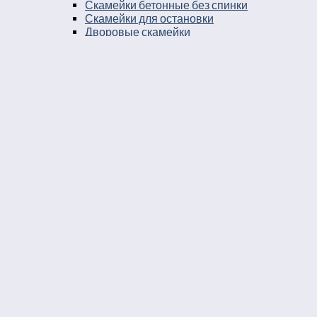
Скамейки бетонные без спинки
Скамейки для остановки
Дворовые скамейки
Столы уличные в стиле лофт
Столы для двора
Урны
Урны стальные
Урны чугунные
Урны бетонные
Мусорные контейнеры
Мусорные урны на площадку
Круглые уличные урны
Урны к магазину
Черные уличные урны
Уличные урны с вкладышем
Уличные урны на ножках
Большие уличные урны
Уличные металлические круглые урны
Серые уличные урны
Прямоугольные уличные урны
Парковые круглые урны
Уличные урны опрокидывающиеся
Парковые урны
Уличные урны 25 литров