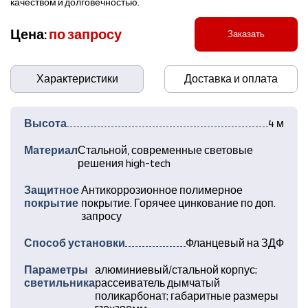
качеством и долговечностью.
Цена:
по запросу
Заказать
Характеристики
Доставка и оплата
Высота
4 м
Материал
Стальной, современные световые
решения high-tech
Защитное
Антикоррозионное полимерное
покрытие
покрытие. Горячее цинкование по доп.
запросу
Способ установки
Фланцевый на ЗДФ
Параметры
алюминиевый/стальной корпус;
светильника
рассеиватель дымчатый
поликарбонат; габаритные размеры