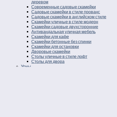
деревом
Современные садовые скамейки
Садовые скамейки в стиле прованс
Садовые скамейки в английском стиле
Скамейки уличные в стиле модерн
Скамейки садовые двухсторонние
Антивандальная уличная мебель
Скамейки для кафе
Скамейки бетонные без спинки
Скамейки для остановки
Дворовые скамейки
Столы уличные в стиле лофт
Столы для двора
Урны
Урны стальные
Урны чугунные
Урны бетонные
Мусорные контейнеры
Мусорные урны на площадку
Круглые уличные урны
Урны к магазину
Черные уличные урны
Уличные урны с вкладышем
Уличные урны на ножках