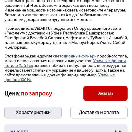
Система отраженного света «Рефлект». Cовременные световые
решения high-tech. Возможна окраска в цвет по запросу,
Изменение мощности источника света и световой температуры.
Возможно изменение высоты от 4 м до 5 м. Возможность
установки декоративных чугунных элементов.
Производитель VELARTU предлагает Опору ораженного света
«Рефлект» с доставкой в Уфе и Республике Башкортостан:
Октябрьский, Белебей, Салават, Нефтекамск, Туймазы, Ишимбай,
Благовещенск, Кумертау, Дюртюли Мелеуз, Бирск, Учалы, Сибай
и Белорецк..
Этот фонарь, как и другие
светодиодные фонари
подобного типа,
может использоваться на различных участках.
Уличные фонари
в стиле Хай Тек
активно набирают популярность, поэтому данная
модель станет стильным украшением вашего участка. Так же на
сайте представлены и другие фонари, например:
Уличные
фонари 100 Вт
.
Цена:
по запросу
Заказать
Характеристики
Доставка и оплата
Высота
4 м