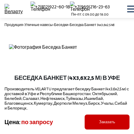
+7(812)922-60-18
+7(969)216-23-63
Пн-пт: с 09.00 до 18.00
Продукция
Уличные навесы
Беседки
Беседка Банкет (4x3,6x2,5 м)
БЕСЕДКА БАНКЕТ (4X3,6X2,5 М) В УФЕ
Производитель VELARTU предлагает беседку Банкет (4x3,6x2,5 м) с
доставкой в Уфе и Республике Башкортостан: Октябрьский,
Белебей, Салават, Нефтекамск, Туймазы, Ишимбай,
Благовещенск, Кумертау, Дюртюли Мелеуз, Бирск, Учалы, Сибай
и Белорецк..
Цена:
по запросу
Заказать