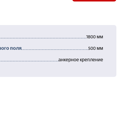
1800 мм
ого поля
500 мм
анкерное крепление