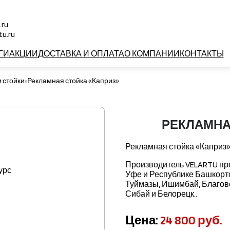
.ru
u.ru
ГИ
АКЦИИ
ДОСТАВКА И ОПЛАТА
О КОМПАНИИ
КОНТАКТЫ
 стойки
Рекламная стойка «Каприз»
РЕКЛАМНАЯ
Рекламная стойка «Каприз».
Производитель VELARTU пре
Уфе и Республике Башкорто
Туймазы, Ишимбай, Благове
Сибай и Белорецк..
Цена:
24 800 руб.